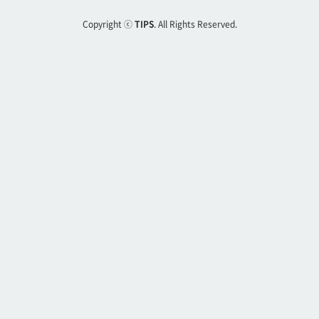
Copyright ⓒ
TIPS
. All Rights Reserved.