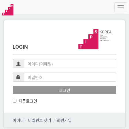
Togg
navi
LOGIN
아
이
디
비
(이
밀
메
번
로그인
일)
호
자동로그인
아이디
·
비밀번호 찾기
회원가입