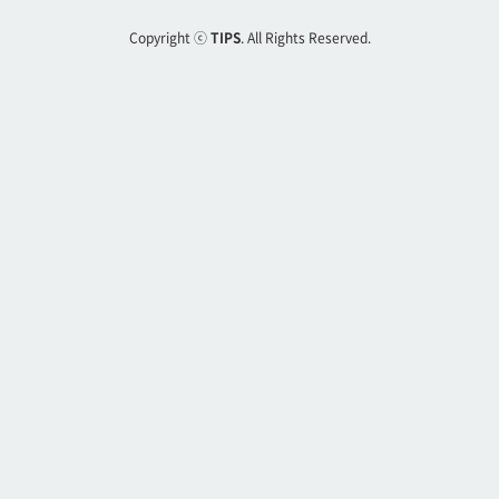
Copyright ⓒ
TIPS
. All Rights Reserved.