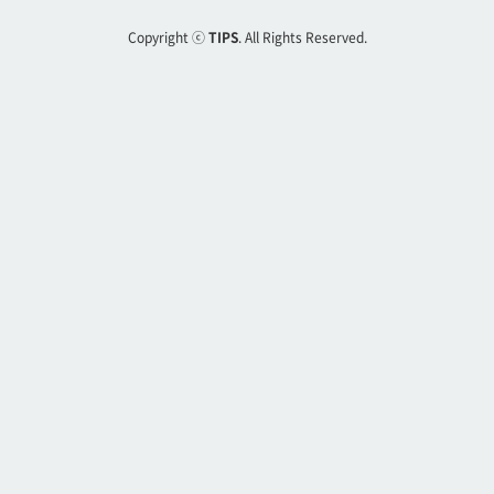
Copyright ⓒ
TIPS
. All Rights Reserved.