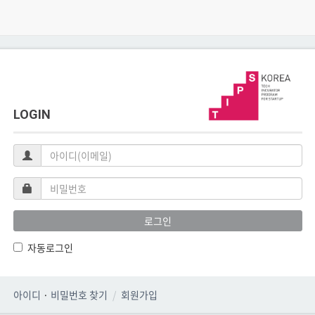
LOGIN
아
이
디
비
(이
밀
메
번
로그인
일)
호
자동로그인
아이디
·
비밀번호 찾기
회원가입