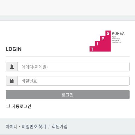
LOGIN
아
이
디
비
(이
밀
메
번
로그인
일)
호
자동로그인
아이디
·
비밀번호 찾기
회원가입