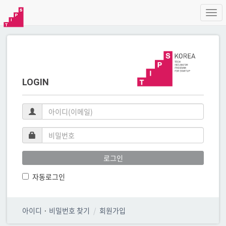
Togg
navi
LOGIN
아
이
디
비
(이
밀
메
번
로그인
일)
호
자동로그인
아이디
·
비밀번호 찾기
회원가입