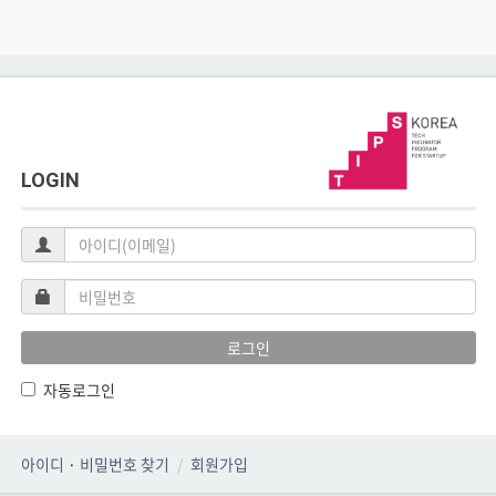
LOGIN
아
이
디
비
(이
밀
메
번
로그인
일)
호
자동로그인
아이디
·
비밀번호 찾기
회원가입