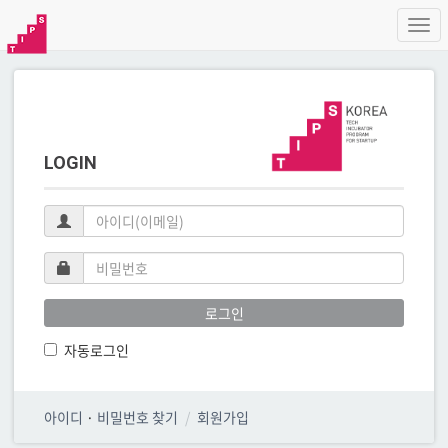
Togg
navi
LOGIN
아
이
디
비
(이
밀
메
번
로그인
일)
호
자동로그인
아이디
·
비밀번호 찾기
회원가입