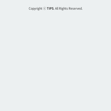
Copyright ⓒ
TIPS
. All Rights Reserved.