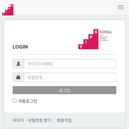
Togg
navi
LOGIN
아
이
디
비
(이
밀
메
번
로그인
일)
호
자동로그인
아이디
·
비밀번호 찾기
회원가입