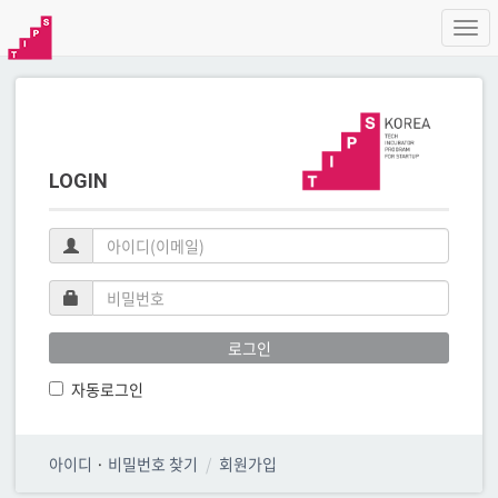
Togg
navi
LOGIN
아
이
디
비
(이
밀
메
번
로그인
일)
호
자동로그인
아이디
·
비밀번호 찾기
회원가입