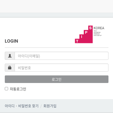
LOGIN
아
이
디
비
(이
밀
메
번
로그인
일)
호
자동로그인
아이디
·
비밀번호 찾기
회원가입