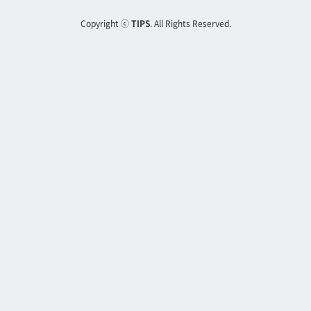
Copyright ⓒ
TIPS
. All Rights Reserved.