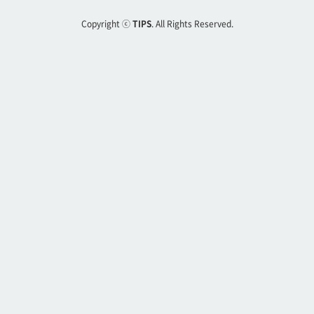
Copyright ⓒ
TIPS
. All Rights Reserved.