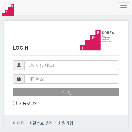
Togg
navi
LOGIN
아
이
디
비
(이
밀
메
번
로그인
일)
호
자동로그인
아이디
·
비밀번호 찾기
회원가입