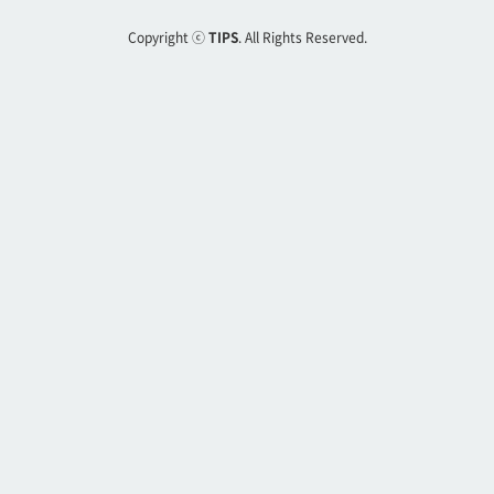
Copyright ⓒ
TIPS
. All Rights Reserved.