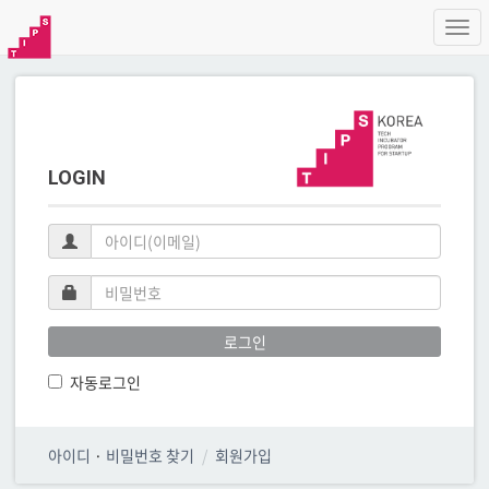
Togg
navi
LOGIN
아
이
디
비
(이
밀
메
번
로그인
일)
호
자동로그인
아이디
·
비밀번호 찾기
회원가입