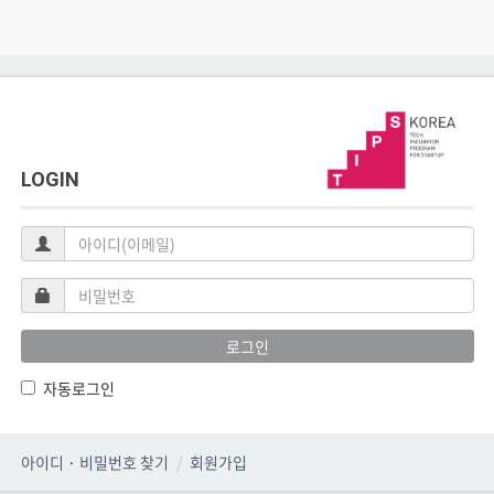
LOGIN
아
이
디
비
(이
밀
메
번
로그인
일)
호
자동로그인
아이디
·
비밀번호 찾기
회원가입