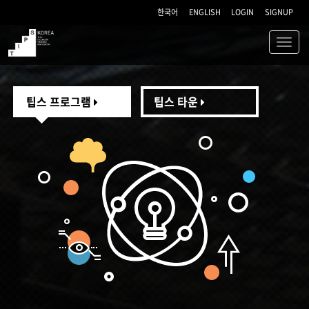
한국어
ENGLISH
LOGIN
SIGNUP
Toggl
navig
TIPS
팁스 프로그램
팁스 타운