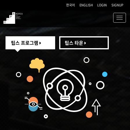
한국어
ENGLISH
LOGIN
SIGNUP
Toggl
navig
TIPS
팁스 프로그램
팁스 타운