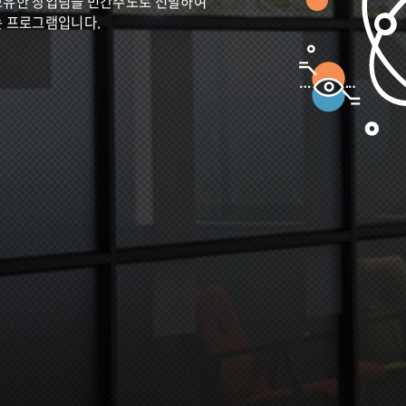
보유한 창업팀을 민간주도로 선발하여
는 프로그램입니다.