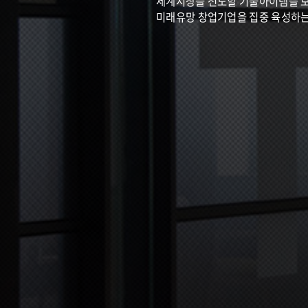
세계시장을 선도할 기술아이템을 
미래유망 창업기업을 집중 육성하