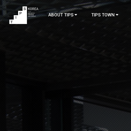
ABOUT TIPS
TIPS TOWN
TIPS