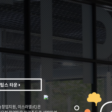
팁스 타운
팁스 타운
술창업지원, 이스라엘式)은