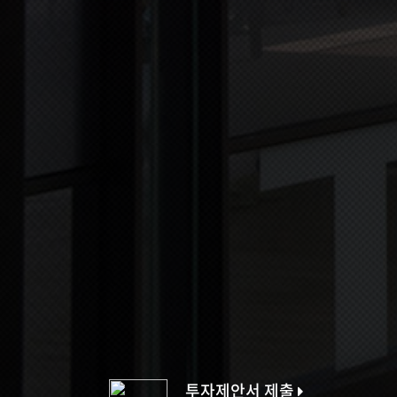
투자제안서 제출