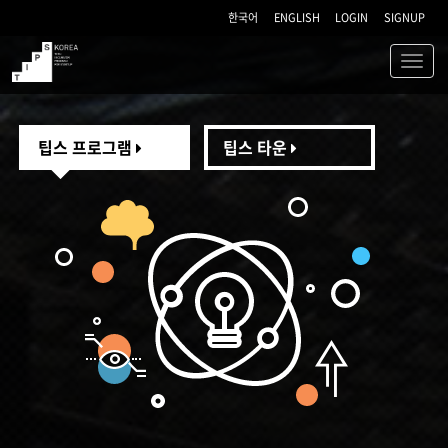
한국어
ENGLISH
LOGIN
SIGNUP
Toggl
navig
TIPS
팁스 프로그램
팁스 타운