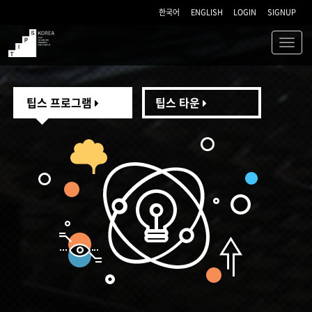
한국어
ENGLISH
LOGIN
SIGNUP
Toggl
navig
TIPS
팁스 프로그램
팁스 타운