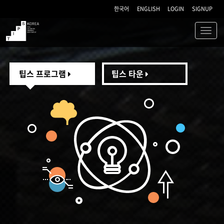
한국어
ENGLISH
LOGIN
SIGNUP
Toggl
navig
TIPS
팁스 프로그램
팁스 타운