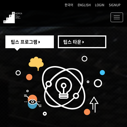
한국어
ENGLISH
LOGIN
SIGNUP
Toggl
navig
TIPS
팁스 프로그램
팁스 타운