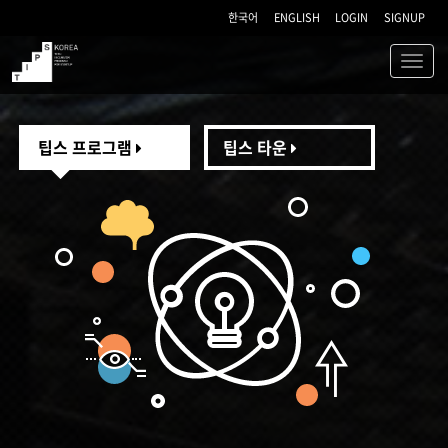
한국어
ENGLISH
LOGIN
SIGNUP
Toggl
navig
TIPS
팁스 프로그램
팁스 타운