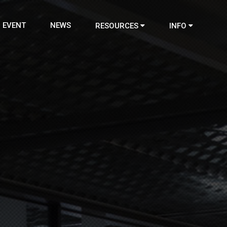
EVENT
NEWS
RESOURCES
INFO