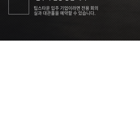
팁스타운 입주 기업이라면 전용 회의
실과 대관홀을 예약할 수 있습니다.
ORT
Seoul 대관 안내 (홍대 지역)
소
서울 마포구 양화로 136, SVC Seoul
자
2026.07.03 ~ 2027.12.31
간
2026.07.03 ~ 2027.12.31
관
SVC Seoul (한국엔젤투자협회)