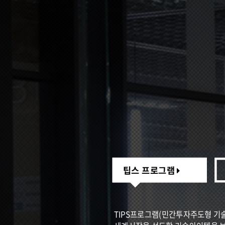
팁스 프로그램
팁스 프로그램
TIPS프로그램(민간투자주도형 기