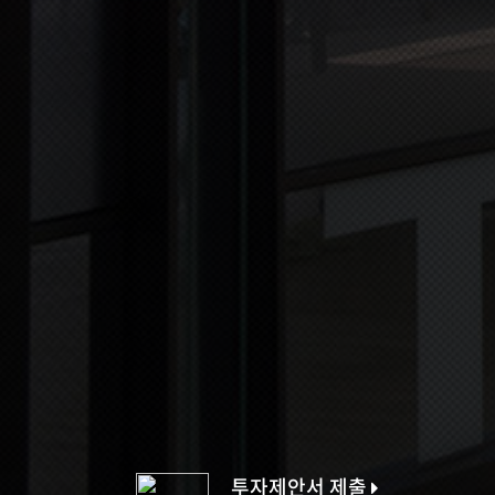
투자제안서 제출