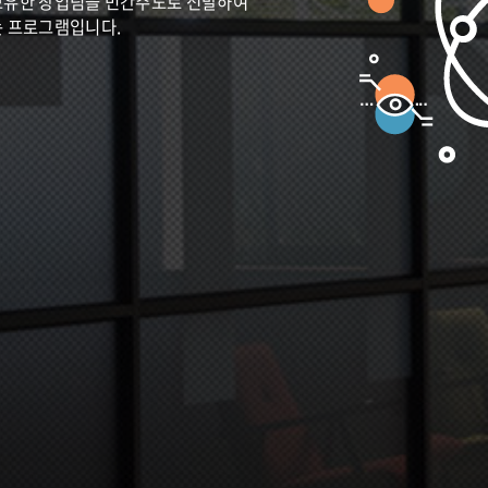
보유한 창업팀을 민간주도로 선발하여
는 프로그램입니다.