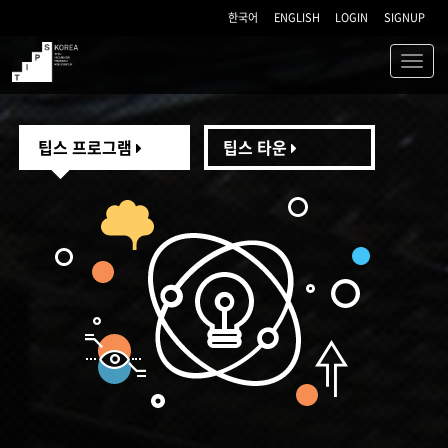
한국어
ENGLISH
LOGIN
SIGNUP
Toggl
navig
TIPS
팁스 프로그램
팁스 타운