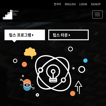
한국어
ENGLISH
LOGIN
SIGNUP
Toggl
navig
TIPS
팁스 프로그램
팁스 타운