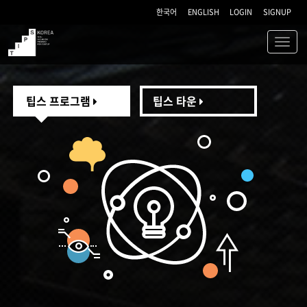
한국어
ENGLISH
LOGIN
SIGNUP
Toggl
navig
TIPS
팁스 프로그램
팁스 타운