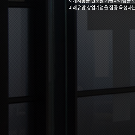
세계시장을 선도할 기술아이템을 
미래유망 창업기업을 집중 육성하