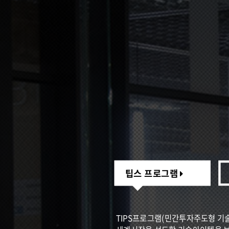
팁스 프로그램
팁스 프로그램
TIPS프로그램(민간투자주도형 기