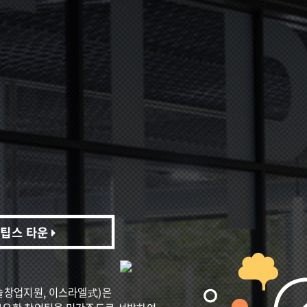
팁스 타운
팁스 타운
술창업지원, 이스라엘式)은