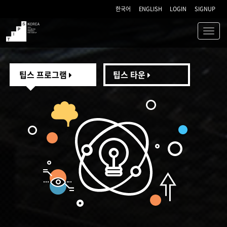
한국어
ENGLISH
LOGIN
SIGNUP
Toggl
navig
TIPS
팁스 프로그램
팁스 타운