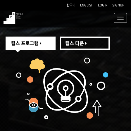
한국어
ENGLISH
LOGIN
SIGNUP
Toggl
navig
TIPS
팁스 프로그램
팁스 타운