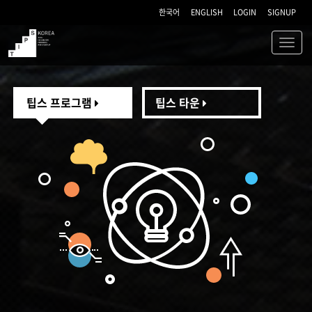
한국어
ENGLISH
LOGIN
SIGNUP
Toggl
navig
TIPS
팁스 프로그램
팁스 타운