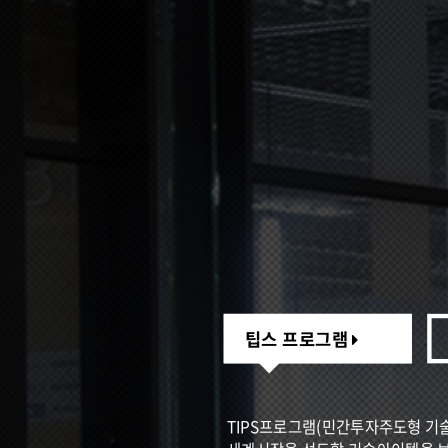
팁스 프로그램
팁스 프로그램
TIPS프로그램(민간투자주도형 기