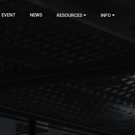
EVENT
NEWS
RESOURCES
INFO