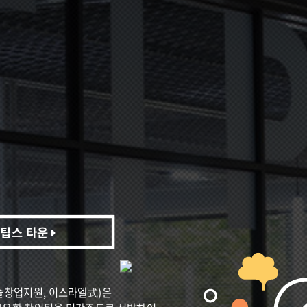
팁스 타운
팁스 타운
술창업지원, 이스라엘式)은