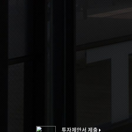
투자제안서 제출