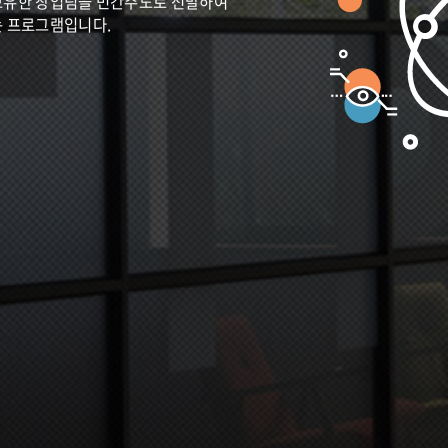
보유한 창업팀을 민간주도로 선발하여
는 프로그램입니다.