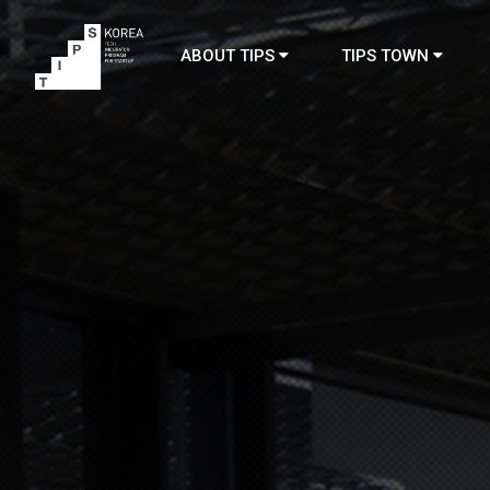
ABOUT TIPS
TIPS TOWN
TIPS