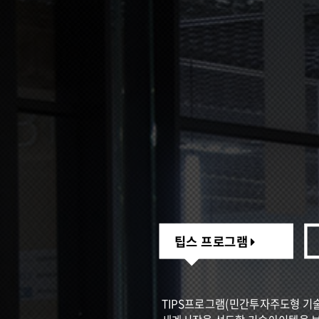
팁스 프로그램
팁스 프로그램
TIPS프로그램(민간투자주도형 기