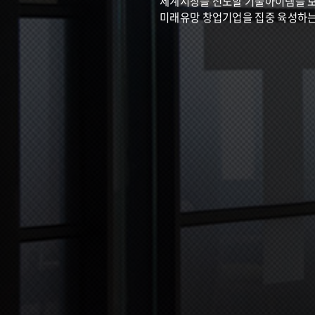
세계시장을 선도할 기술아이템을 
미래유망 창업기업을 집중 육성하