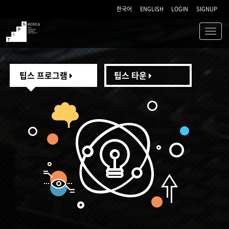
한국어
ENGLISH
LOGIN
SIGNUP
Toggl
navig
TIPS
팁스 프로그램
팁스 타운