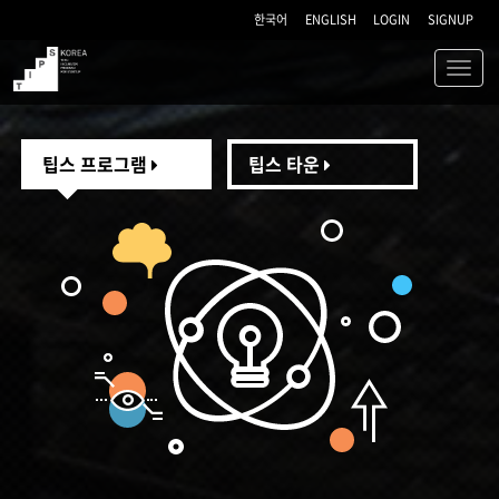
한국어
ENGLISH
LOGIN
SIGNUP
Toggl
navig
TIPS
팁스 프로그램
팁스 타운