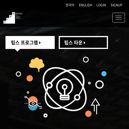
한국어
ENGLISH
LOGIN
SIGNUP
Toggl
navig
TIPS
팁스 프로그램
팁스 타운