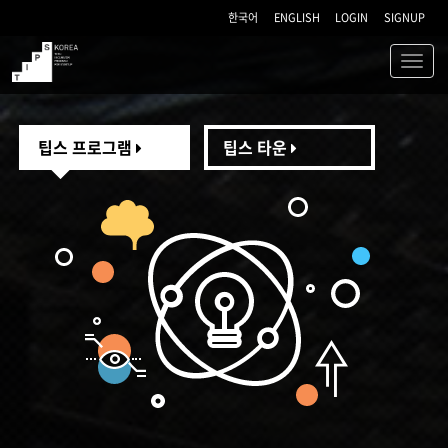
한국어
ENGLISH
LOGIN
SIGNUP
Toggl
navig
TIPS
팁스 프로그램
팁스 타운